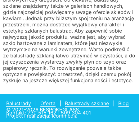
szklane znajdziemy także w galeriach handlowych,
gdzie najczęściej poświęcamy uwagę ofercie sklepów i
kawiarni. Jednak przy bliższym spojrzeniu na aranżację
przestrzeni, można dostrzec wyjątkowy charakter i
estetykę szklanych balustrad. Aby zapewnić sobie
najwyższą jakość produktu, ważne jest, aby wybrać
szkło hartowane z laminatem, które jest niezwykle
wytrzymałe na warunki zewnętrzne. Warto podkreślić,
że balustradę szklaną łatwo utrzymać w czystości, a do
jej czyszczenia wystarczy zwykły płyn do szyb oraz
papierowy ręcznik. To rozwiązanie pozwala także
optycznie powiększyć przestrzeń, dzięki czemu pokój
zyskuje na jeszcze większej funkcjonalności i estetyce.
Balustrady
|
Oferta
|
Balustrady szklane
|
Blog
© 2021-2026 BESPOKEGLASS
Kontakt:
730 515 162
|
509 304 401
Projekt i realizacja:
Icommedia