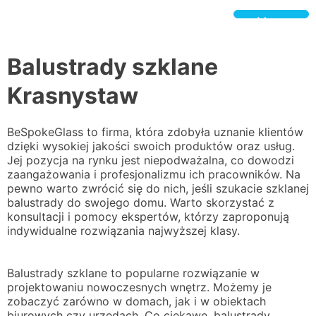
Skip
to
Menu
content
BeSpokeGlass.pl
Balustrady szklane
Krasnystaw
BeSpokeGlass to firma, która zdobyła uznanie klientów
dzięki wysokiej jakości swoich produktów oraz usług.
Jej pozycja na rynku jest niepodważalna, co dowodzi
zaangażowania i profesjonalizmu ich pracowników. Na
pewno warto zwrócić się do nich, jeśli szukacie szklanej
balustrady do swojego domu. Warto skorzystać z
konsultacji i pomocy ekspertów, którzy zaproponują
indywidualne rozwiązania najwyższej klasy.
Balustrady szklane to popularne rozwiązanie w
projektowaniu nowoczesnych wnętrz. Możemy je
zobaczyć zarówno w domach, jak i w obiektach
biurowych czy urzędach. Co ciekawe, balustrady