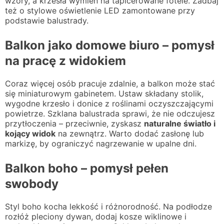
wzory, a krzesła wymień na tapicerowane fotele. Zadbaj
też o stylowe oświetlenie LED zamontowane przy
podstawie balustrady.
Balkon jako domowe biuro – pomysł
na pracę z widokiem
Coraz więcej osób pracuje zdalnie, a balkon może stać
się miniaturowym gabinetem. Ustaw składany stolik,
wygodne krzesło i donice z roślinami oczyszczającymi
powietrze. Szklana balustrada sprawi, że nie odczujesz
przytłoczenia – przeciwnie, zyskasz
naturalne światło i
kojący widok
na zewnątrz. Warto dodać zasłonę lub
markizę, by ograniczyć nagrzewanie w upalne dni.
Balkon boho – pomysł pełen
swobody
Styl boho kocha lekkość i różnorodność. Na podłodze
rozłóż pleciony dywan, dodaj kosze wiklinowe i