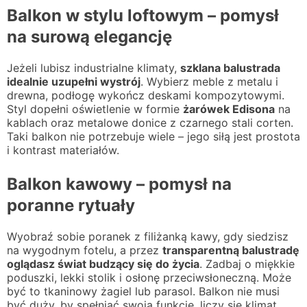
Balkon w stylu loftowym – pomysł
na surową elegancję
Jeżeli lubisz industrialne klimaty,
szklana balustrada
idealnie uzupełni wystrój
. Wybierz meble z metalu i
drewna, podłogę wykończ deskami kompozytowymi.
Styl dopełni oświetlenie w formie
żarówek Edisona
na
kablach oraz metalowe donice z czarnego stali corten.
Taki balkon nie potrzebuje wiele – jego siłą jest prostota
i kontrast materiałów.
Balkon kawowy – pomysł na
poranne rytuały
Wyobraź sobie poranek z filiżanką kawy, gdy siedzisz
na wygodnym fotelu, a przez
transparentną balustradę
oglądasz świat budzący się do życia
. Zadbaj o miękkie
poduszki, lekki stolik i osłonę przeciwsłoneczną. Może
być to tkaninowy żagiel lub parasol. Balkon nie musi
być duży, by spełniać swoją funkcję, liczy się klimat.