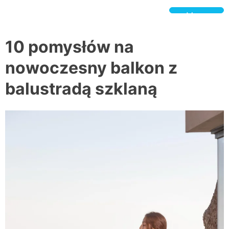
Skip
to
Menu
content
BeSpokeGlass.pl
10 pomysłów na
nowoczesny balkon z
balustradą szklaną