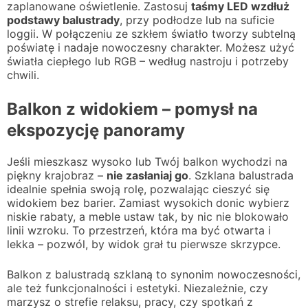
zaplanowane oświetlenie. Zastosuj
taśmy LED wzdłuż
podstawy balustrady
, przy podłodze lub na suficie
loggii. W połączeniu ze szkłem światło tworzy subtelną
poświatę i nadaje nowoczesny charakter. Możesz użyć
światła ciepłego lub RGB – według nastroju i potrzeby
chwili.
Balkon z widokiem – pomysł na
ekspozycję panoramy
Jeśli mieszkasz wysoko lub Twój balkon wychodzi na
piękny krajobraz –
nie zasłaniaj go
. Szklana balustrada
idealnie spełnia swoją rolę, pozwalając cieszyć się
widokiem bez barier. Zamiast wysokich donic wybierz
niskie rabaty, a meble ustaw tak, by nic nie blokowało
linii wzroku. To przestrzeń, która ma być otwarta i
lekka – pozwól, by widok grał tu pierwsze skrzypce.
Balkon z balustradą szklaną to synonim nowoczesności,
ale też funkcjonalności i estetyki. Niezależnie, czy
marzysz o strefie relaksu, pracy, czy spotkań z