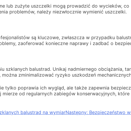
ne lub zużyte uszczelki mogą prowadzić do wycieków, co 
nia problemów, należy niezwłocznie wymienić uszczelki.
fesjonalistów są kluczowe, zwłaszcza w przypadku balust
roblemy, zaoferować konieczne naprawy i zadbać o bezpi
 szklanych balustrad. Unikaj nadmiernego obciążania, ta
, można zminimalizować ryzyko uszkodzeń mechanicznych
nie tylko poprawia ich wygląd, ale także zapewnia bezpie
j mierze od regularnych zabiegów konserwacyjnych, które u
szklanych balustrad na wymiar
Następny:
Bezpieczeństwo w 