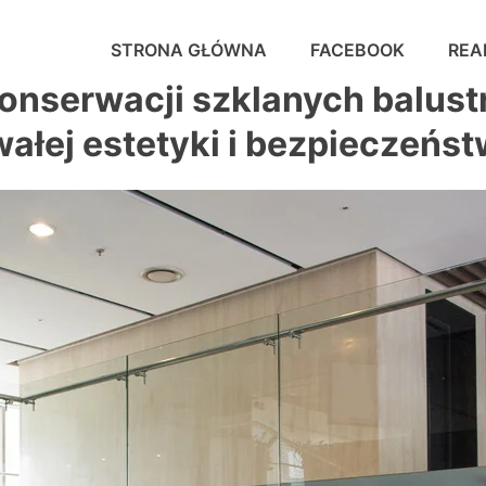
STRONA GŁÓWNA
FACEBOOK
REA
onserwacji szklanych balust
ałej estetyki i bezpieczeńs