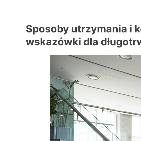
Skip
to
content
BeSpokeGlass.pl
Sposoby utrzymania i k
wskazówki dla długotrw