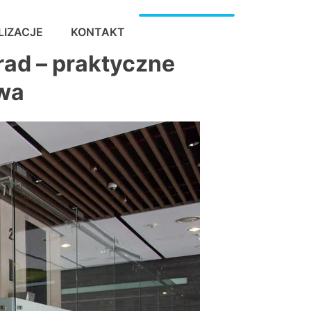
LIZACJE
KONTAKT
730 515 162
rad – praktyczne
twa