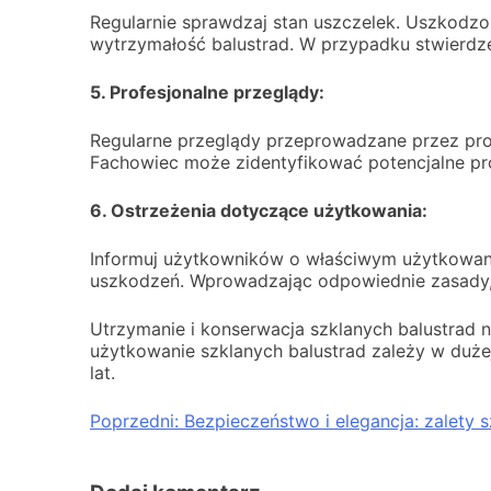
Regularnie sprawdzaj stan uszczelek. Uszkodzo
wytrzymałość balustrad. W przypadku stwierdze
5. Profesjonalne przeglądy:
Regularne przeglądy przeprowadzane przez pro
Fachowiec może zidentyfikować potencjalne p
6. Ostrzeżenia dotyczące użytkowania:
Informuj użytkowników o właściwym użytkowaniu
uszkodzeń. Wprowadzając odpowiednie zasady
Utrzymanie i konserwacja szklanych balustrad 
użytkowanie szklanych balustrad zależy w duże
lat.
Nawigacja
Poprzedni:
Bezpieczeństwo i elegancja: zalety 
wpisu