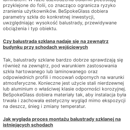
przyklejone do folii, co znacząco ogranicza ryzyko
zranienia użytkowników. BeSpokeGlass dobiera
parametry szkła do konkretnej inwestycji,
uwzględniając wysokość balustrady, przewidywane
obciążenia i typ obiektu.
Czy balustrada szklana nadaje się na zewnątrz
budynku przy schodach wejściowych
Tak, balustrady szklane bardzo dobrze sprawdzają się
również na zewnątrz, pod warunkiem zastosowania
szkła hartowanego lub laminowanego oraz
odpowiednich profili i mocowań odpornych na warunki
atmosferyczne. Konieczne jest użycie stali nierdzewnej
lub aluminium o właściwej klasie odporności korozyjnej.
BeSpokeGlass dobiera materiały tak, aby instalacja była
trwała i zachowała estetyczny wygląd mimo ekspozycji
na deszcz, śnieg i zmiany temperatur.
Jak wygląda proces montażu balustrady szklanej na
istniejących schodach