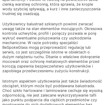
cienką warstwę ochronną, która sprawia, że krople
wody szybciej spływają, a kurz i inne zanieczyszczenia
trudniej się osadzają.
Użytkownicy balustrad szklanych powinni zwracać
uwagę także na stan elementów mocujących. Okresowa
kontrola uchwytów, profili i poręczy pozwala w porę
wykryć ewentualne poluzowania czy uszkodzenia
mechaniczne. W razie potrzeby specjaliści
BeSpokeGlass mogą przeprowadzić regulację lub
serwis, co jest szczególnie istotne w obiektach o
dużym natężeniu ruchu. Dbanie o właściwe dokręcenie
mocowań oraz ochronę metalowych elementów przed
korozją zapewnia bezpieczeństwo użytkowników i
zapobiega przedwczesnemu zużyciu konstrukcji.
Istotnym aspektem użytkowania jest także świadomość
obciążeń, którym może być poddawana balustrada.
Choć szkło hartowane i laminowane cechuje się wysoką
odpornością, nie jest zalecane wykorzystywanie tafli
jako punktu podparcia dla ciężkich przedmiotów czy
montowanie do nich dodatkowych elementów bez