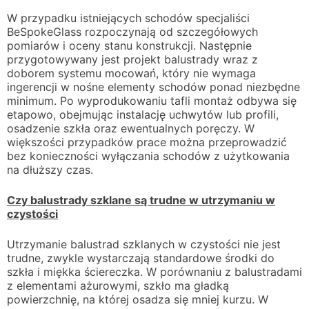
W przypadku istniejących schodów specjaliści
BeSpokeGlass rozpoczynają od szczegółowych
pomiarów i oceny stanu konstrukcji. Następnie
przygotowywany jest projekt balustrady wraz z
doborem systemu mocowań, który nie wymaga
ingerencji w nośne elementy schodów ponad niezbędne
minimum. Po wyprodukowaniu tafli montaż odbywa się
etapowo, obejmując instalację uchwytów lub profili,
osadzenie szkła oraz ewentualnych poręczy. W
większości przypadków prace można przeprowadzić
bez konieczności wyłączania schodów z użytkowania
na dłuższy czas.
Czy balustrady szklane są trudne w utrzymaniu w
czystości
Utrzymanie balustrad szklanych w czystości nie jest
trudne, zwykle wystarczają standardowe środki do
szkła i miękka ściereczka. W porównaniu z balustradami
z elementami ażurowymi, szkło ma gładką
powierzchnię, na której osadza się mniej kurzu. W