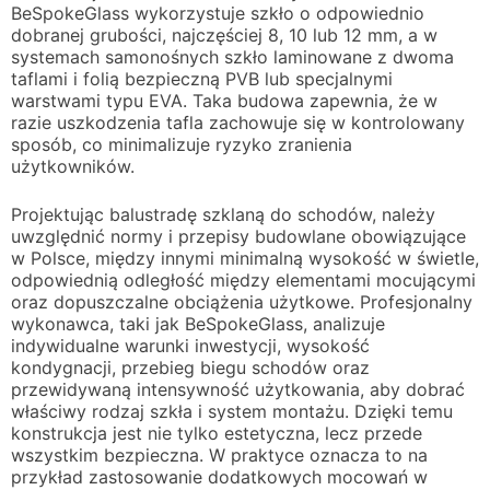
BeSpokeGlass wykorzystuje szkło o odpowiednio
dobranej grubości, najczęściej 8, 10 lub 12 mm, a w
systemach samonośnych szkło laminowane z dwoma
taflami i folią bezpieczną PVB lub specjalnymi
warstwami typu EVA. Taka budowa zapewnia, że w
razie uszkodzenia tafla zachowuje się w kontrolowany
sposób, co minimalizuje ryzyko zranienia
użytkowników.
Projektując balustradę szklaną do schodów, należy
uwzględnić normy i przepisy budowlane obowiązujące
w Polsce, między innymi minimalną wysokość w świetle,
odpowiednią odległość między elementami mocującymi
oraz dopuszczalne obciążenia użytkowe. Profesjonalny
wykonawca, taki jak BeSpokeGlass, analizuje
indywidualne warunki inwestycji, wysokość
kondygnacji, przebieg biegu schodów oraz
przewidywaną intensywność użytkowania, aby dobrać
właściwy rodzaj szkła i system montażu. Dzięki temu
konstrukcja jest nie tylko estetyczna, lecz przede
wszystkim bezpieczna. W praktyce oznacza to na
przykład zastosowanie dodatkowych mocowań w