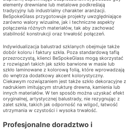
elementy drewniane lub metalowe podkreślają
tradycyjny lub industrialny charakter aranżacji.
BeSpokeGlass przygotowuje projekty uwzględniające
zarówno walory wizualne, jak i techniczne aspekty
połączenia różnych materiałów, tak aby zachować
stabilność konstrukcji oraz trwałość połączeń.
Indywidualizacja balustrad szklanych obejmuje także
dobór koloru i faktury szkła. Poza standardową taflą
przezroczystą, klienci BeSpokeGlass mogą skorzystać
z rozwiązań takich jak szkło barwione w masie lub
szkło laminowane z kolorową folią, które wprowadzają
do wnętrza dodatkowy akcent kolorystyczny.
Ciekawym rozwiązaniem jest także szkło dekoracyjne z
nadrukiem imitującym strukturę drewna, kamienia lub
innych materiałów. W ten sposób można uzyskać efekt
oryginalnej, artystycznej balustrady, nie rezygnując z
zalet szkła, takich jak odporność na wilgoć, łatwość
utrzymania w czystości i wysoka trwałość.
Profesjonalne doradztwo i