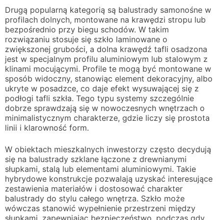
Drugą popularną kategorią są balustrady samonośne w
profilach dolnych, montowane na krawędzi stropu lub
bezpośrednio przy biegu schodów. W takim
rozwiązaniu stosuje się szkło laminowane o
zwiększonej grubości, a dolna krawędź tafli osadzona
jest w specjalnym profilu aluminiowym lub stalowym z
klinami mocującymi. Profile te mogą być montowane w
sposób widoczny, stanowiąc element dekoracyjny, albo
ukryte w posadzce, co daje efekt wysuwającej się z
podłogi tafli szkła. Tego typu systemy szczególnie
dobrze sprawdzają się w nowoczesnych wnętrzach o
minimalistycznym charakterze, gdzie liczy się prostota
linii i klarowność form.
W obiektach mieszkalnych inwestorzy często decydują
się na balustrady szklane łączone z drewnianymi
słupkami, stalą lub elementami aluminiowymi. Takie
hybrydowe konstrukcje pozwalają uzyskać interesujące
zestawienia materiałów i dostosować charakter
balustrady do stylu całego wnętrza. Szkło może
wówczas stanowić wypełnienie przestrzeni między
słupkami, zapewniając bezpieczeństwo, podczas gdy