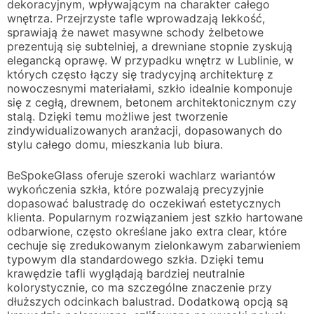
dekoracyjnym, wpływającym na charakter całego
wnętrza. Przejrzyste tafle wprowadzają lekkość,
sprawiają że nawet masywne schody żelbetowe
prezentują się subtelniej, a drewniane stopnie zyskują
elegancką oprawę. W przypadku wnętrz w Lublinie, w
których często łączy się tradycyjną architekturę z
nowoczesnymi materiałami, szkło idealnie komponuje
się z cegłą, drewnem, betonem architektonicznym czy
stalą. Dzięki temu możliwe jest tworzenie
zindywidualizowanych aranżacji, dopasowanych do
stylu całego domu, mieszkania lub biura.
BeSpokeGlass oferuje szeroki wachlarz wariantów
wykończenia szkła, które pozwalają precyzyjnie
dopasować balustradę do oczekiwań estetycznych
klienta. Popularnym rozwiązaniem jest szkło hartowane
odbarwione, często określane jako extra clear, które
cechuje się zredukowanym zielonkawym zabarwieniem
typowym dla standardowego szkła. Dzięki temu
krawędzie tafli wyglądają bardziej neutralnie
kolorystycznie, co ma szczególne znaczenie przy
dłuższych odcinkach balustrad. Dodatkową opcją są