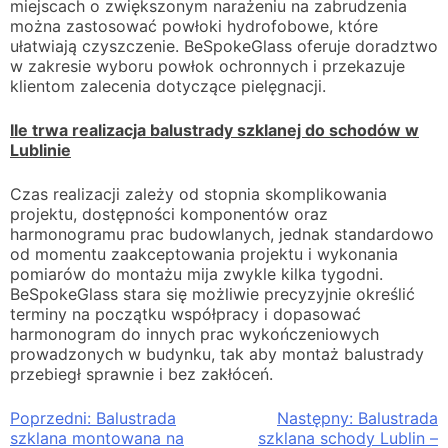
miejscach o zwiększonym narażeniu na zabrudzenia
można zastosować powłoki hydrofobowe, które
ułatwiają czyszczenie. BeSpokeGlass oferuje doradztwo
w zakresie wyboru powłok ochronnych i przekazuje
klientom zalecenia dotyczące pielęgnacji.
Ile trwa realizacja balustrady szklanej do schodów w
Lublinie
Czas realizacji zależy od stopnia skomplikowania
projektu, dostępności komponentów oraz
harmonogramu prac budowlanych, jednak standardowo
od momentu zaakceptowania projektu i wykonania
pomiarów do montażu mija zwykle kilka tygodni.
BeSpokeGlass stara się możliwie precyzyjnie określić
terminy na początku współpracy i dopasować
harmonogram do innych prac wykończeniowych
prowadzonych w budynku, tak aby montaż balustrady
przebiegł sprawnie i bez zakłóceń.
Nawigacja
Poprzedni:
Balustrada
Następny:
Balustrada
szklana montowana na
szklana schody Lublin –