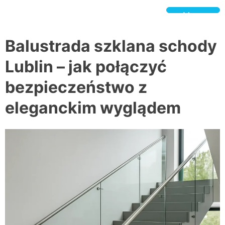
Skip
to
Menu
content
BeSpokeGlass.pl
Balustrada szklana schody
Lublin – jak połączyć
bezpieczeństwo z
eleganckim wyglądem