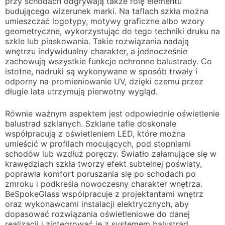
przy schodach odgrywają także rolę elementu
budującego wizerunek marki. Na taflach szkła można
umieszczać logotypy, motywy graficzne albo wzory
geometryczne, wykorzystując do tego techniki druku na
szkle lub piaskowania. Takie rozwiązania nadają
wnętrzu indywidualny charakter, a jednocześnie
zachowują wszystkie funkcje ochronne balustrady. Co
istotne, nadruki są wykonywane w sposób trwały i
odporny na promieniowanie UV, dzięki czemu przez
długie lata utrzymują pierwotny wygląd.
Równie ważnym aspektem jest odpowiednie oświetlenie
balustrad szklanych. Szklane tafle doskonale
współpracują z oświetleniem LED, które można
umieścić w profilach mocujących, pod stopniami
schodów lub wzdłuż poręczy. Światło załamujące się w
krawędziach szkła tworzy efekt subtelnej poświaty,
poprawia komfort poruszania się po schodach po
zmroku i podkreśla nowoczesny charakter wnętrza.
BeSpokeGlass współpracuje z projektantami wnętrz
oraz wykonawcami instalacji elektrycznych, aby
dopasować rozwiązania oświetleniowe do danej
realizacji i zintegrować je z systemem balustrad.