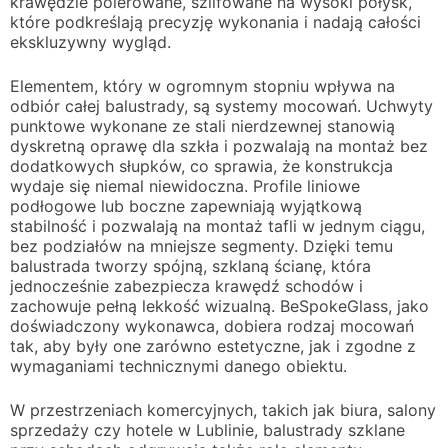
krawędzie polerowane, szlifowane na wysoki połysk,
które podkreślają precyzję wykonania i nadają całości
ekskluzywny wygląd.
Elementem, który w ogromnym stopniu wpływa na
odbiór całej balustrady, są systemy mocowań. Uchwyty
punktowe wykonane ze stali nierdzewnej stanowią
dyskretną oprawę dla szkła i pozwalają na montaż bez
dodatkowych słupków, co sprawia, że konstrukcja
wydaje się niemal niewidoczna. Profile liniowe
podłogowe lub boczne zapewniają wyjątkową
stabilność i pozwalają na montaż tafli w jednym ciągu,
bez podziałów na mniejsze segmenty. Dzięki temu
balustrada tworzy spójną, szklaną ścianę, która
jednocześnie zabezpiecza krawędź schodów i
zachowuje pełną lekkość wizualną. BeSpokeGlass, jako
doświadczony wykonawca, dobiera rodzaj mocowań
tak, aby były one zarówno estetyczne, jak i zgodne z
wymaganiami technicznymi danego obiektu.
W przestrzeniach komercyjnych, takich jak biura, salony
sprzedaży czy hotele w Lublinie, balustrady szklane