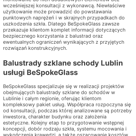
wcześniejszej konsultacji z wykonawcą. Niewłaściwe
użytkowanie może prowadzić do powstawania
punktowych naprężeń i w skrajnych przypadkach do
uszkodzenia szkła. Dlatego BeSpokeGlass zawsze
przekazuje klientom komplet informacji dotyczących
bezpiecznego korzystania z balustrad oraz
ewentualnych ograniczeń wynikających z przyjętych
rozwiązań konstrukcyjnych.
Balustrady szklane schody Lublin
usługi BeSpokeGlass
BeSpokeGlass specjalizuje się w realizacji projektów
obejmujących balustrady szklane do schodów w
Lublinie i całym regionie, oferując klientom
kompleksowy pakiet usług. Współpraca rozpoczyna się
od konsultacji, podczas której analizowane są potrzeby
inwestora, charakter budynku oraz założenia
estetyczne. Kolejny etap to przygotowanie wstępnej
koncepcji, dobór rodzaju szkła, systemu mocowania i
wykończenia krawędzi, a także oszacowanie kosztów