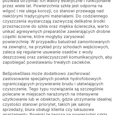
pozwala utrzymać ich walory estetyczne i funkcjonalne
przez wiele lat. Powierzchnia szkła jest odporna na
wilgoć i nie ulega korozji, co stanowi przewagę nad
niektórymi tradycyjnymi materiałami. Do codziennego
czyszczenia wystarczają zazwyczaj delikatne środki
przeznaczone do szkła oraz miękka ściereczka, warto
unikać agresywnych preparatów zawierających drobne
cząstki ścierne, które mogłyby zarysować
powierzchnię. W przypadku balustrad zamontowanych
na zewnątrz, na przykład przy schodach wejściowych,
zaleca się regularne usuwanie osadów z wody
deszczowej oraz zanieczyszczeń komunikacyjnych, aby
zapobiegać powstawaniu trwałych zacieków.
BeSpokeGlass może dodatkowo zaoferować
zastosowanie specjalnych powłok hydrofobowych
ograniczających przywieranie brudu i ułatwiających
czyszczenie. Tego typu rozwiązania są szczególnie
polecane w miejscach narażonych na intensywne
użytkowanie lub w obiektach, gdzie utrzymanie idealnej
czystości stanowi priorytet, takich jak salony
sprzedaży, biura obsługi klienta czy luksusowe
apartamenty. Powłoki te tworzą na powierzchni szkła