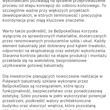
wykonawcami pozwalają na sprawne przeprowadzenie
procesu od etapu koncepcji do odbioru końcowego. To
szczególnie ważne przy większych projektach
deweloperskich, w których terminowość i precyzyjna
koordynacja prac mają kluczowe znaczenie.
Warto także podkreślić, że BeSpokeGlass korzysta
wyłącznie ze sprawdzonych materiałów, dostarczanych
przez renomowanych producentów szkła i okuć. Każdy
element balustrady jest dobierany pod kątem trwałości,
odporności na eksploatację oraz estetyki wykończenia.
Staranna kontrola jakości na etapie produkcji i montażu
przekłada się na wieloletnie, bezproblemowe
użytkowanie gotowej balustrady.
Dla inwestorów planujących nowoczesne realizacje w
Puławach balustrady szklane wykonane przez
BeSpokeGlass są rozwiązaniem, które łączy
funkcjonalność, bezpieczeństwo oraz ponadczasową
estetykę. Szkło pozwala w pełni wykorzystać potencjał
przestrzeni, podkreślić walory architektoniczne
budynku oraz stworzyć wnętrza, które pozostaną