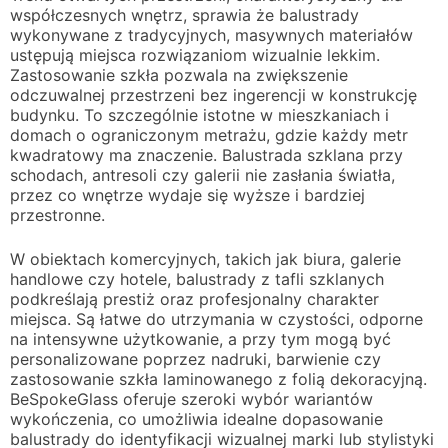
współczesnych wnętrz, sprawia że balustrady
wykonywane z tradycyjnych, masywnych materiałów
ustępują miejsca rozwiązaniom wizualnie lekkim.
Zastosowanie szkła pozwala na zwiększenie
odczuwalnej przestrzeni bez ingerencji w konstrukcję
budynku. To szczególnie istotne w mieszkaniach i
domach o ograniczonym metrażu, gdzie każdy metr
kwadratowy ma znaczenie. Balustrada szklana przy
schodach, antresoli czy galerii nie zasłania światła,
przez co wnętrze wydaje się wyższe i bardziej
przestronne.
W obiektach komercyjnych, takich jak biura, galerie
handlowe czy hotele, balustrady z tafli szklanych
podkreślają prestiż oraz profesjonalny charakter
miejsca. Są łatwe do utrzymania w czystości, odporne
na intensywne użytkowanie, a przy tym mogą być
personalizowane poprzez nadruki, barwienie czy
zastosowanie szkła laminowanego z folią dekoracyjną.
BeSpokeGlass oferuje szeroki wybór wariantów
wykończenia, co umożliwia idealne dopasowanie
balustrady do identyfikacji wizualnej marki lub stylistyki