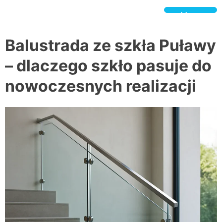
Skip
to
Menu
content
BeSpokeGlass.pl
Balustrada ze szkła Puławy
– dlaczego szkło pasuje do
nowoczesnych realizacji