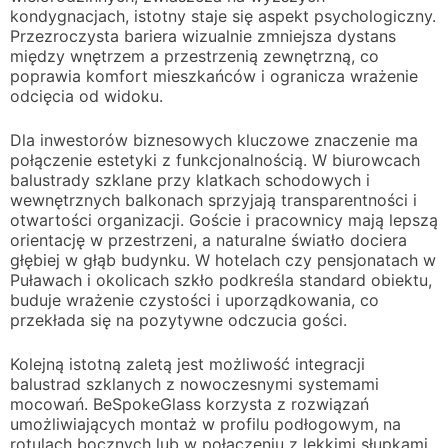
kondygnacjach, istotny staje się aspekt psychologiczny.
Przezroczysta bariera wizualnie zmniejsza dystans
między wnętrzem a przestrzenią zewnętrzną, co
poprawia komfort mieszkańców i ogranicza wrażenie
odcięcia od widoku.
Dla inwestorów biznesowych kluczowe znaczenie ma
połączenie estetyki z funkcjonalnością. W biurowcach
balustrady szklane przy klatkach schodowych i
wewnętrznych balkonach sprzyjają transparentności i
otwartości organizacji. Goście i pracownicy mają lepszą
orientację w przestrzeni, a naturalne światło dociera
głębiej w głąb budynku. W hotelach czy pensjonatach w
Puławach i okolicach szkło podkreśla standard obiektu,
buduje wrażenie czystości i uporządkowania, co
przekłada się na pozytywne odczucia gości.
Kolejną istotną zaletą jest możliwość integracji
balustrad szklanych z nowoczesnymi systemami
mocowań. BeSpokeGlass korzysta z rozwiązań
umożliwiających montaż w profilu podłogowym, na
rotulach bocznych lub w połączeniu z lekkimi słupkami