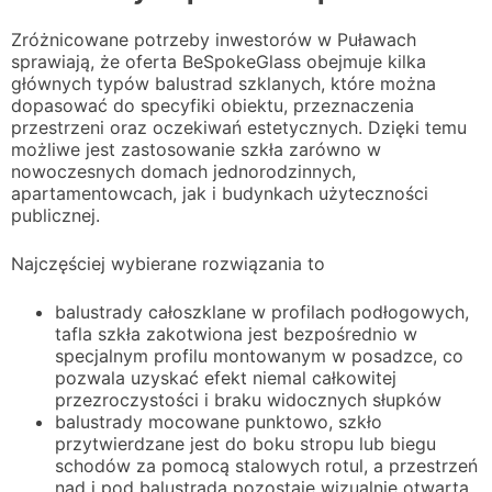
Zróżnicowane potrzeby inwestorów w Puławach
sprawiają, że oferta BeSpokeGlass obejmuje kilka
głównych typów balustrad szklanych, które można
dopasować do specyfiki obiektu, przeznaczenia
przestrzeni oraz oczekiwań estetycznych. Dzięki temu
możliwe jest zastosowanie szkła zarówno w
nowoczesnych domach jednorodzinnych,
apartamentowcach, jak i budynkach użyteczności
publicznej.
Najczęściej wybierane rozwiązania to
balustrady całoszklane w profilach podłogowych,
tafla szkła zakotwiona jest bezpośrednio w
specjalnym profilu montowanym w posadzce, co
pozwala uzyskać efekt niemal całkowitej
przezroczystości i braku widocznych słupków
balustrady mocowane punktowo, szkło
przytwierdzane jest do boku stropu lub biegu
schodów za pomocą stalowych rotul, a przestrzeń
nad i pod balustradą pozostaje wizualnie otwarta