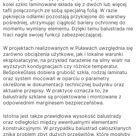
kolei szkło laminowane składa się z dwóch lub więcej
tafli połączonych ze sobą specjalną folią. W razie
pęknięcia odłamki pozostają przyklejone do warstwy
pośredniej, utrzymując ciągłość bariery ochronnej do
momentu wymiany elementu. Dzięki temu balustrada nie
traci nagle swojej funkcji zabezpieczającej.
W projektach realizowanych w Puławach uwzględnia się
zarówno obciążenia użytkowe, jak i lokalne warunki
eksploatacyjne, na przykład narażenie na silny wiatr na
wyższych kondygnacjach czy różnice temperatur.
BeSpokeGlass dobiera grubość szkła, rodzaj laminatu
oraz system mocowań w oparciu o parametry
określone w dokumentacji technicznej budynku oraz
aktualne przepisy. W praktyce oznacza to, że
balustrady szklane są projektowane i montowane z
odpowiednim marginesem bezpieczeństwa.
Istotna jest także prawidłowa wysokość balustrady
oraz odległości między ewentualnymi elementami
konstrukcyjnymi. W przypadku balustrad całoszklanych
znika problem zbyt dużych prześwitów, które mogłyby