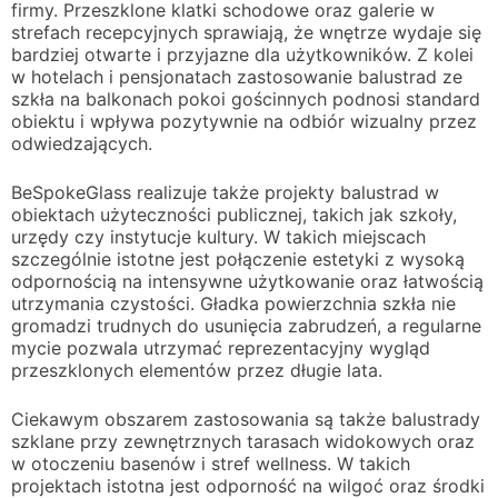
firmy. Przeszklone klatki schodowe oraz galerie w
strefach recepcyjnych sprawiają, że wnętrze wydaje się
bardziej otwarte i przyjazne dla użytkowników. Z kolei
w hotelach i pensjonatach zastosowanie balustrad ze
szkła na balkonach pokoi gościnnych podnosi standard
obiektu i wpływa pozytywnie na odbiór wizualny przez
odwiedzających.
BeSpokeGlass realizuje także projekty balustrad w
obiektach użyteczności publicznej, takich jak szkoły,
urzędy czy instytucje kultury. W takich miejscach
szczególnie istotne jest połączenie estetyki z wysoką
odpornością na intensywne użytkowanie oraz łatwością
utrzymania czystości. Gładka powierzchnia szkła nie
gromadzi trudnych do usunięcia zabrudzeń, a regularne
mycie pozwala utrzymać reprezentacyjny wygląd
przeszklonych elementów przez długie lata.
Ciekawym obszarem zastosowania są także balustrady
szklane przy zewnętrznych tarasach widokowych oraz
w otoczeniu basenów i stref wellness. W takich
projektach istotna jest odporność na wilgoć oraz środki