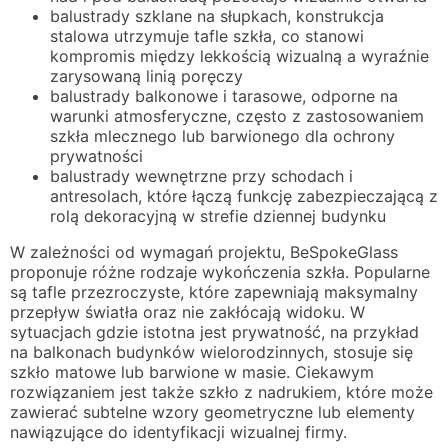
balustrady szklane na słupkach, konstrukcja
stalowa utrzymuje tafle szkła, co stanowi
kompromis między lekkością wizualną a wyraźnie
zarysowaną linią poręczy
balustrady balkonowe i tarasowe, odporne na
warunki atmosferyczne, często z zastosowaniem
szkła mlecznego lub barwionego dla ochrony
prywatności
balustrady wewnętrzne przy schodach i
antresolach, które łączą funkcję zabezpieczającą z
rolą dekoracyjną w strefie dziennej budynku
W zależności od wymagań projektu, BeSpokeGlass
proponuje różne rodzaje wykończenia szkła. Popularne
są tafle przezroczyste, które zapewniają maksymalny
przepływ światła oraz nie zakłócają widoku. W
sytuacjach gdzie istotna jest prywatność, na przykład
na balkonach budynków wielorodzinnych, stosuje się
szkło matowe lub barwione w masie. Ciekawym
rozwiązaniem jest także szkło z nadrukiem, które może
zawierać subtelne wzory geometryczne lub elementy
nawiązujące do identyfikacji wizualnej firmy.