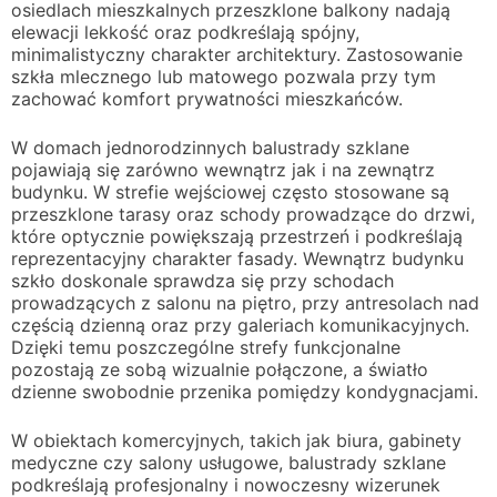
osiedlach mieszkalnych przeszklone balkony nadają
elewacji lekkość oraz podkreślają spójny,
minimalistyczny charakter architektury. Zastosowanie
szkła mlecznego lub matowego pozwala przy tym
zachować komfort prywatności mieszkańców.
W domach jednorodzinnych balustrady szklane
pojawiają się zarówno wewnątrz jak i na zewnątrz
budynku. W strefie wejściowej często stosowane są
przeszklone tarasy oraz schody prowadzące do drzwi,
które optycznie powiększają przestrzeń i podkreślają
reprezentacyjny charakter fasady. Wewnątrz budynku
szkło doskonale sprawdza się przy schodach
prowadzących z salonu na piętro, przy antresolach nad
częścią dzienną oraz przy galeriach komunikacyjnych.
Dzięki temu poszczególne strefy funkcjonalne
pozostają ze sobą wizualnie połączone, a światło
dzienne swobodnie przenika pomiędzy kondygnacjami.
W obiektach komercyjnych, takich jak biura, gabinety
medyczne czy salony usługowe, balustrady szklane
podkreślają profesjonalny i nowoczesny wizerunek