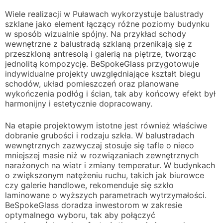
Wiele realizacji w Puławach wykorzystuje balustrady
szklane jako element łączący różne poziomy budynku
w sposób wizualnie spójny. Na przykład schody
wewnętrzne z balustradą szklaną przenikają się z
przeszkloną antresolą i galerią na piętrze, tworząc
jednolitą kompozycję. BeSpokeGlass przygotowuje
indywidualne projekty uwzględniające kształt biegu
schodów, układ pomieszczeń oraz planowane
wykończenia podłóg i ścian, tak aby końcowy efekt był
harmonijny i estetycznie dopracowany.
Na etapie projektowym istotne jest również właściwe
dobranie grubości i rodzaju szkła. W balustradach
wewnętrznych zazwyczaj stosuje się tafle o nieco
mniejszej masie niż w rozwiązaniach zewnętrznych
narażonych na wiatr i zmiany temperatur. W budynkach
o zwiększonym natężeniu ruchu, takich jak biurowce
czy galerie handlowe, rekomenduje się szkło
laminowane o wyższych parametrach wytrzymałości.
BeSpokeGlass doradza inwestorom w zakresie
optymalnego wyboru, tak aby połączyć