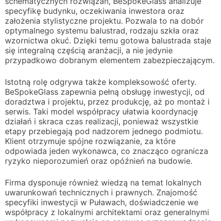
schematycznych rozwiązań, BeSpokeGlass analizuje
specyfikę budynku, oczekiwania inwestora oraz
założenia stylistyczne projektu. Pozwala to na dobór
optymalnego systemu balustrad, rodzaju szkła oraz
wzornictwa okuć. Dzięki temu gotowa balustrada staje
się integralną częścią aranżacji, a nie jedynie
przypadkowo dobranym elementem zabezpieczającym.
Istotną rolę odgrywa także kompleksowość oferty.
BeSpokeGlass zapewnia pełną obsługę inwestycji, od
doradztwa i projektu, przez produkcję, aż po montaż i
serwis. Taki model współpracy ułatwia koordynację
działań i skraca czas realizacji, ponieważ wszystkie
etapy przebiegają pod nadzorem jednego podmiotu.
Klient otrzymuje spójne rozwiązanie, za które
odpowiada jeden wykonawca, co znacząco ogranicza
ryzyko nieporozumień oraz opóźnień na budowie.
Firma dysponuje również wiedzą na temat lokalnych
uwarunkowań technicznych i prawnych. Znajomość
specyfiki inwestycji w Puławach, doświadczenie we
współpracy z lokalnymi architektami oraz generalnymi