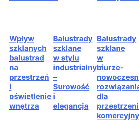
Wpływ
Balustrady
Balustrady
szklanych
szklane
szklane
balustrad
w stylu
w
na
industrialnym
biurze-
przestrzeń
–
nowoczesn
i
Surowość
rozwiązani
oświetlenie
i
dla
wnętrza
elegancja
przestrzeni
komercyjn