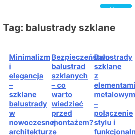
Skip
to
Menu
content
BeSpokeGlass.pl
Tag:
balustrady szklane
Minimalizm
Bezpieczeństwo
Balustrady
i
balustrad
szklane
elegancja
szklanych
z
–
– co
elementam
szklane
warto
metalowym
balustrady
wiedzieć
–
w
przed
połączenie
nowoczesnej
montażem?
stylu i
architekturze
funkcjonal