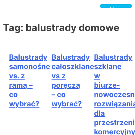
Skip
to
Menu
content
BeSpokeGlass.pl
Tag:
balustrady domowe
Balustrady
Balustrady
Balustrady
samonośne
całoszklane
szklane
vs. z
vs z
w
ramą –
poręczą
biurze-
co
– co
nowoczesn
wybrać?
wybrać?
rozwiązani
dla
przestrzeni
komercyjn