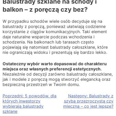
Balustrady szklane na schody i
balkon – z poręczą czy bez?
W przypadku schodów wiele osób decyduje się na
balustrady z poręczą, ponieważ ułatwiają codzienne
korzystanie z ciągów komunikacyjnych. Taki element
daje naturalne wsparcie podczas wchodzenia i
schodzenia. Na balkonach lub tarasach często
pojawiają się natomiast balustrady całoszklane, które
nie ograniczają widoku i prezentują się bardzo lekko.
Ostateczny wybór warto dopasować do charakteru
miejsca oraz własnych preferencji estetycznych.
Niezależnie od decyzji zarówno balustrady całoszklane,
jak i modele z poręczą mogą stworzyć elegancką oraz
bezpieczną przestrzeń w Twoim domu.
Nawigacja
Poprzedni:
5 powodów, dla
Następny:
Balustrady z
których inwestorzy
szybą przezroczystą czy
wpisu
wybierają balustrady
mleczną – co jest lepsze?
szklane