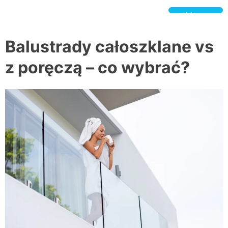
Skip
to
Menu
content
BeSpokeGlass.pl
Balustrady całoszklane vs
z poręczą – co wybrać?